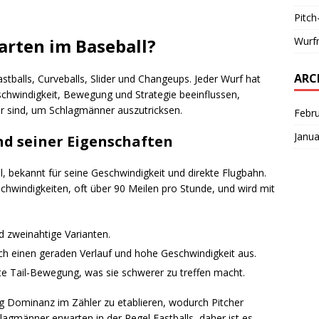
Pitch
Wurf
arten im Baseball?
ARC
tballs, Curveballs, Slider und Changeups. Jeder Wurf hat
schwindigkeit, Bewegung und Strategie beeinflussen,
er sind, um Schlagmänner auszutricksen.
Febr
Janua
und seiner Eigenschaften
ll, bekannt für seine Geschwindigkeit und direkte Flugbahn.
chwindigkeiten, oft über 90 Meilen pro Stunde, und wird mit
nd zweinahtige Varianten.
rch einen geraden Verlauf und hohe Geschwindigkeit aus.
hte Tail-Bewegung, was sie schwerer zu treffen macht.
ig Dominanz im Zähler zu etablieren, wodurch Pitcher
agmänner erwarten in der Regel Fastballs, daher ist es