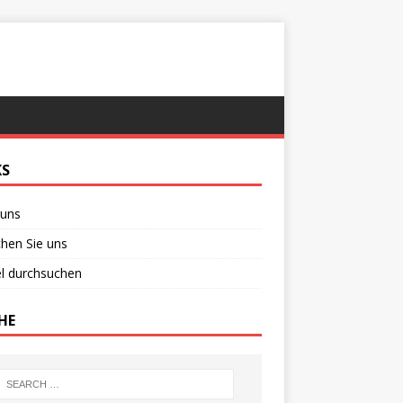
KS
 uns
chen Sie uns
el durchsuchen
HE