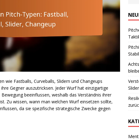
NEU
Pitch
Takti
Pitch
Stabil
Achts
bleib
Verst
n wie Fastballs, Curveballs, Slidern und Changeups
Slide
, ihre Gegner auszutricksen. Jeder Wurf hat einzigartige
d Bewegung beeinflussen, weshalb das Verständnis ihrer
Resil
h ist. Zu wissen, wann man welchen Wurf einsetzen sollte,
zurü
nflussen, da sie spezifische strategische Zwecke gegen
KAT
Menta