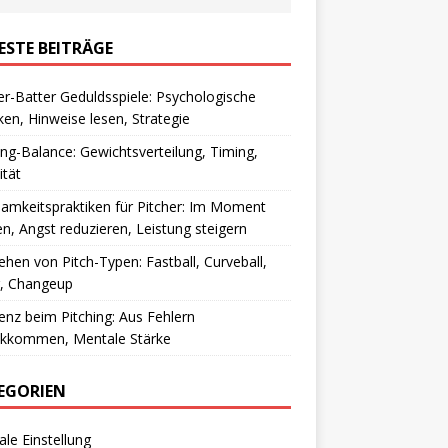
ESTE BEITRÄGE
er-Batter Geduldsspiele: Psychologische
ken, Hinweise lesen, Strategie
ing-Balance: Gewichtsverteilung, Timing,
ität
amkeitspraktiken für Pitcher: Im Moment
en, Angst reduzieren, Leistung steigern
ehen von Pitch-Typen: Fastball, Curveball,
r, Changeup
ienz beim Pitching: Aus Fehlern
ckkommen, Mentale Stärke
EGORIEN
le Einstellung