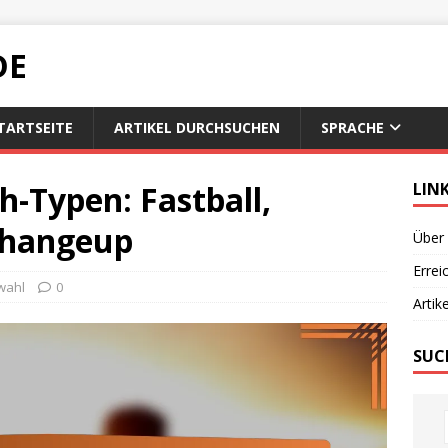
DE
TARTSEITE
ARTIKEL DURCHSUCHEN
SPRACHE
h-Typen: Fastball,
LIN
 Changeup
Über
Errei
wahl
0
Artik
SUC