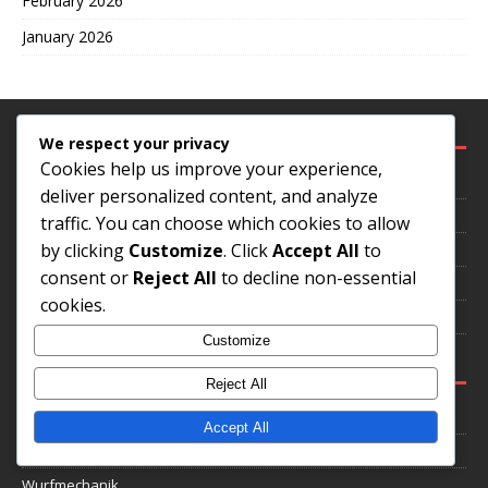
February 2026
January 2026
RECHTLICHES
We respect your privacy
Cookies help us improve your experience,
Erreichen Sie uns
deliver personalized content, and analyze
Cookie-Einstellungen
traffic. You can choose which cookies to allow
by clicking
Customize
. Click
Accept All
to
Über uns
consent or
Reject All
to decline non-essential
Ihre Privatsphäre
cookies.
Nutzungsbedingungen
Customize
KATEGORIEN
Reject All
Mentale Einstellung
Accept All
Pitch-Auswahl
Wurfmechanik