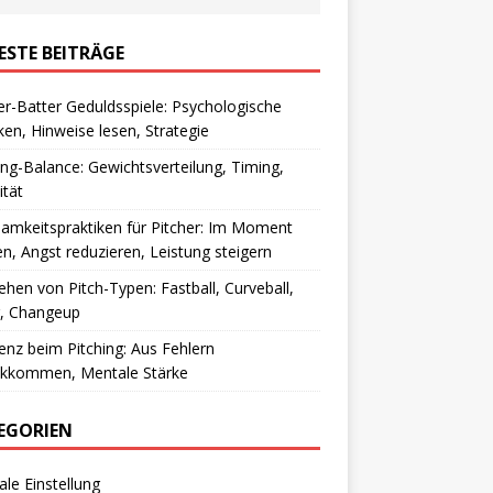
ESTE BEITRÄGE
er-Batter Geduldsspiele: Psychologische
ken, Hinweise lesen, Strategie
ing-Balance: Gewichtsverteilung, Timing,
ität
amkeitspraktiken für Pitcher: Im Moment
en, Angst reduzieren, Leistung steigern
ehen von Pitch-Typen: Fastball, Curveball,
r, Changeup
ienz beim Pitching: Aus Fehlern
ckkommen, Mentale Stärke
EGORIEN
le Einstellung