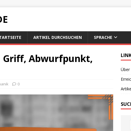
DE
TARTSEITE
ARTIKEL DURCHSUCHEN
SPRACHE
 Griff, Abwurfpunkt,
LIN
Über
Errei
anik
0
Artik
SUC