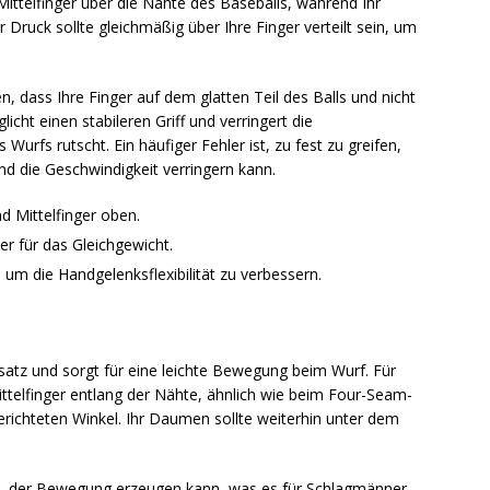
 Mittelfinger über die Nähte des Baseballs, während Ihr
Druck sollte gleichmäßig über Ihre Finger verteilt sein, um
en, dass Ihre Finger auf dem glatten Teil des Balls und nicht
icht einen stabileren Griff und verringert die
Wurfs rutscht. Ein häufiger Fehler ist, zu fest zu greifen,
 die Geschwindigkeit verringern kann.
d Mittelfinger oben.
r für das Gleichgewicht.
 um die Handgelenksflexibilität zu verbessern.
atz und sorgt für eine leichte Bewegung beim Wurf. Für
Mittelfinger entlang der Nähte, ähnlich wie beim Four-Seam-
gerichteten Winkel. Ihr Daumen sollte weiterhin unter dem
pin, der Bewegung erzeugen kann, was es für Schlagmänner