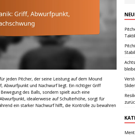
NEU
Pitch
Takti
Pitch
Stabil
Achts
bleib
Verst
 für jeden Pitcher, der seine Leistung auf dem Mound
Slide
 Abwurfpunkt und Nachwurf liegt. Ein richtiger Griff
d Bewegung des Balls, sondern spielt auch eine
Resil
 Abwurfpunkt, idealerweise auf Schulterhöhe, sorgt für
zurü
hrend ein starker Nachwurf hilft, die Kontrolle zu bewahren
KAT
Menta