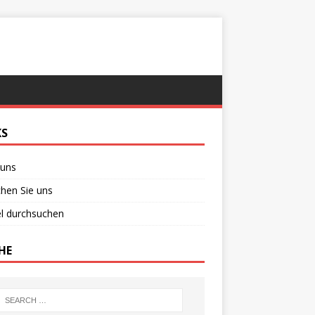
KS
 uns
chen Sie uns
el durchsuchen
HE